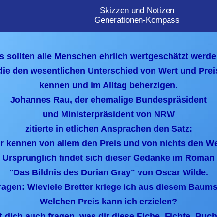
Skizzen und Notizen
Generationen-Kompass
s sollten alle Menschen ehrlich wertgeschätzt werde
die den wesentlichen Unterschied von Wert und Prei
kennen und im Alltag beherzigen.
Johannes Rau, der ehemalige Bundespräsident
und Ministerpräsident von NRW
zitierte in etlichen Ansprachen den Satz:
r kennen von allem den Preis und von nichts den We
Ursprünglich findet sich dieser Gedanke im Roman
"Das Bildnis des Dorian Gray" von Oscar Wilde.
ragen: Wieviele Bretter kriege ich aus diesem Bau
Welchen Preis kann ich erzielen?
 dich auch fragen, was dir diese Eiche, Fichte, Buche